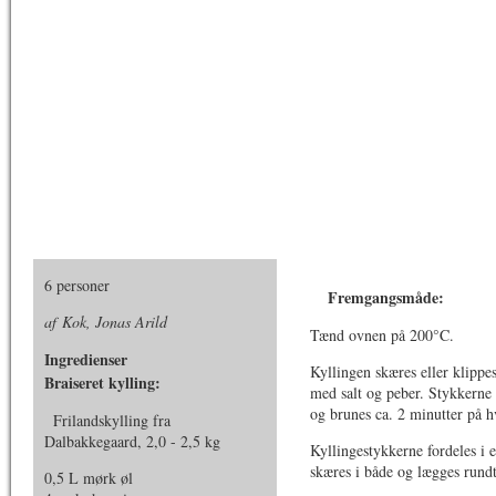
6 personer
Fremgangsmåde:
af Kok, Jonas Arild
Tænd ovnen på 200°C.
Ingredienser
Kyllingen skæres eller klippe
Braiseret kylling:
med salt og peber. Stykkerne
og brunes ca. 2 minutter på hv
Frilandskylling fra
Dalbakkegaard, 2,0 - 2,5 kg
Kyllingestykkerne fordeles i 
skæres i både og lægges rund
0,5 L mørk øl