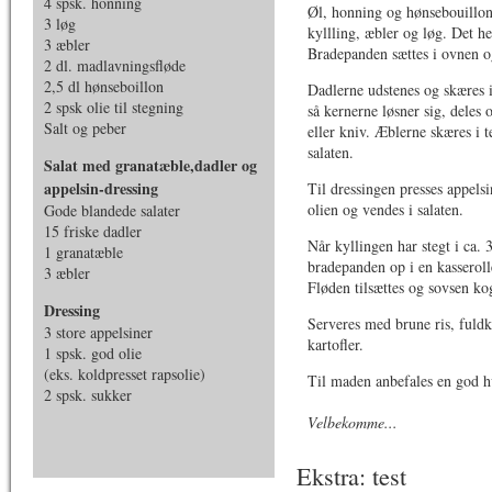
4 spsk. honning
Øl, honning og hønsebouillon
3 løg
kyllling, æbler og løg. Det h
3 æbler
Bradepanden sættes i ovnen og
2 dl. madlavningsfløde
2,5 dl hønseboillon
Dadlerne udstenes og skæres 
2 spsk olie til stegning
så kernerne løsner sig, deles
Salt og peber
eller kniv. Æblerne skæres i 
salaten.
Salat med granatæble,dadler og
appelsin-dressing
Til dressingen presses appels
olien og vendes i salaten.
Gode blandede salater
15 friske dadler
Når kyllingen har stegt i ca.
1 granatæble
bradepanden op i en kasserolle
3 æbler
Fløden tilsættes og sovsen ko
Dressing
Serveres med brune ris, fuldk
3 store appelsiner
kartofler.
1 spsk. god olie
(eks. koldpresset rapsolie)
Til maden anbefales en god h
2 spsk. sukker
Velbekomme...
Ekstra: test