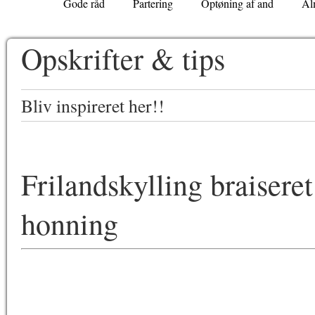
Gode råd
Partering
Optøning af and
Al
Opskrifter & tips
Bliv inspireret her!!
Frilandskylling braiseret
honning